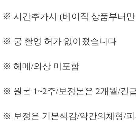
※ 시간추가시 (베이직 상품부터만 가
※ 궁 촬영 허가 없어졌습니다
※ 헤메/의상 미포함
※ 원본 1~2주/보정본은 2개월/긴
※ 보정은 기본색감/약간의체형/피