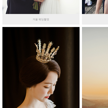
겨울 웨딩촬영