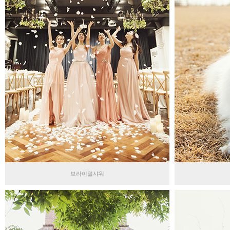
브라이덜샤워