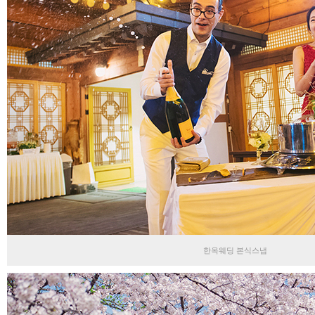
한옥웨딩 본식스냅